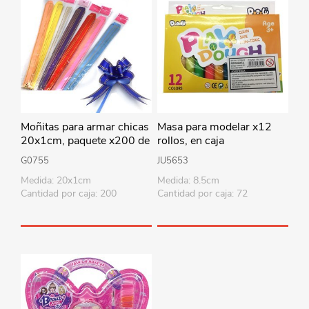
Moñitas para armar chicas
Masa para modelar x12
20x1cm, paquete x200 de
rollos, en caja
un color, colores surtidos
G0755
JU5653
Medida: 20x1cm
Medida: 8.5cm
Cantidad por caja: 200
Cantidad por caja: 72