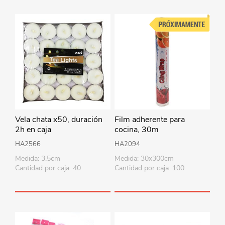
Vela chata x50, duración
Film adherente para
2h en caja
cocina, 30m
HA2566
HA2094
Medida: 3.5cm
Medida: 30x300cm
Cantidad por caja: 40
Cantidad por caja: 100