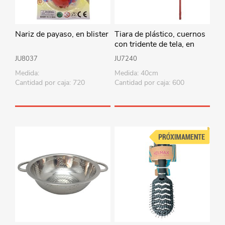
Nariz de payaso, en blister
Tiara de plástico, cuernos
con tridente de tela, en
bolsa
JU8037
JU7240
Medida:
Medida: 40cm
Cantidad por caja: 720
Cantidad por caja: 600