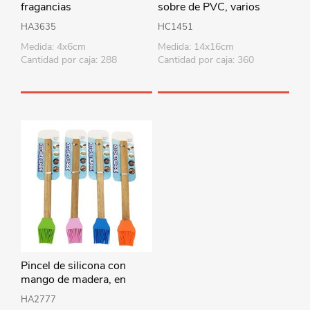
fragancias
sobre de PVC, varios
colores
HA3635
HC1451
Medida: 4x6cm
Medida: 14x16cm
Cantidad por caja: 288
Cantidad por caja: 360
Pincel de silicona con
mango de madera, en
cartón
HA2777