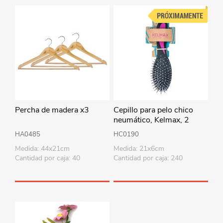
Percha de madera x3
Cepillo para pelo chico
neumático, Kelmax, 2
colores
HA0485
HC0190
Medida: 44x21cm
Medida: 21x6cm
Cantidad por caja: 40
Cantidad por caja: 240