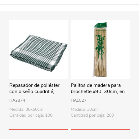
Repasador de poliéster
Palitos de madera para
con diseño cuadrillé,
brochette x90, 30cm, en
PACKx12, varios colores
bolsa
HA2874
HA1527
Medida: 30x50cm
Medida: 30cm
Cantidad por caja: 100
Cantidad por caja: 200