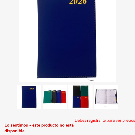
Debes registrarte para ver precios
Lo sentimos - este producto no está
disponible