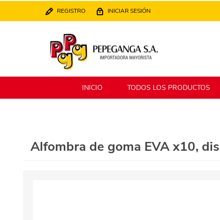
REGISTRO
INICIAR SESIÓN
INICIO
TODOS LOS PRODUCTOS
Berlina
Filippo
Alfombra de goma EVA x10, d
MATPack
XALINGO
Alklin
Winning Star