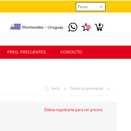
Montevideo - Uruguay
(0)
PREG. FRECUENTES
CONTACTO
elmax
Berlina Home
Inicio
Todos los productos
erlina Home Jardín
Berlina Home Textil
Debes registrarte para ver precios
KLGO
SHPLAST