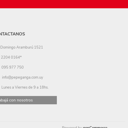
NTACTANOS
Domingo Aramburú 1521
2204 0164*
095 977 750
info@pepeganga.com.uy
Lunes a Viernes de 9 a 18hs.
abajá con nosotros
Powered by
nopCommerce