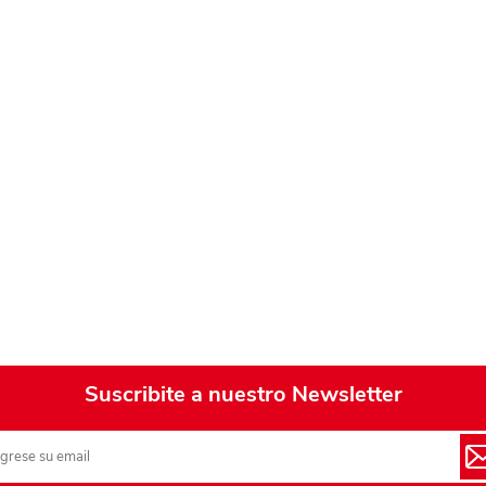
Playa y piscina
Juguetes para jardín
Rodados
Mobiliario-adornos-acces.
Instrumentos musicales
Casas,castillos y muebles
Amansaloco-spinner-
trompo
Ciencia
Juegos de salón
Suscribite a nuestro Newsletter
Bloques para armar