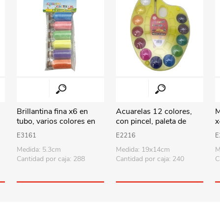
Perfumería
Textil hogar
Pelotas
Dama
Repostería
Aromatizadores y velas
Deportes - Gimnasia
Caballero
Sorpresitas
Iluminación
Vehículos y pistas
Suministros p/fiesta
Relojes
Muñecos de acción
Tecnología
Costura y manualidades
Herramientas
Audio
Uruguay
Revestimientos
Armas y juegos de policía
Accesorios
Brillantina fina x6 en
Acuarelas 12 colores,
M
tubo, varios colores en
con pincel, paleta de
x
Viaje
Didácticos
Parlantes
bolsa
plástico
e
E3161
E2216
E
Todos los productos
Puzzles-Pizarras-Compus
Medida: 5.3cm
Medida: 19x14cm
M
Cantidad por caja: 288
Cantidad por caja: 240
C
Arte y manualidades
Peluches
Animales y dinosaurios