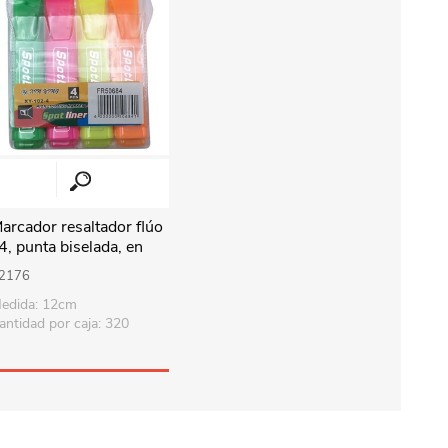
arcador resaltador flúo
4, punta biselada, en
stuche de PVC
2176
edida: 12cm
antidad por caja: 320