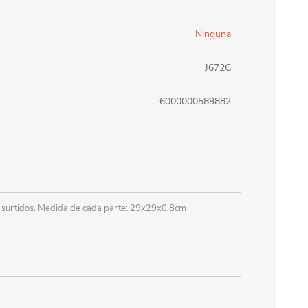
erlina Travel
mom
Ninguna
J672C
RAINHA
Maxeb
6000000589882
oofix
BEIFA
estway
Jilong
 surtidos. Medida de cada parte: 29x29x0.8cm
T&G
Armoric