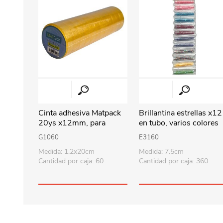
Cinta adhesiva Matpack
Brillantina estrellas x12
20ys x12mm, para
en tubo, varios colores
cintero, PACK x12 rollos
en bolsa
G1060
E3160
Medida: 1.2x20cm
Medida: 7.5cm
Cantidad por caja: 60
Cantidad por caja: 360