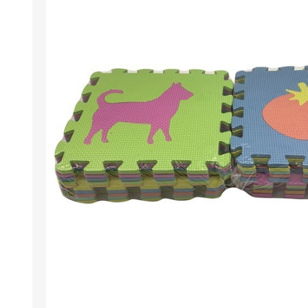
Berlina Air
GPLAST
BERLINA GLASS
GALA
Berlina Home Muebles
Berlina Outdoor
HOCO
PILTUR
KEMEI
Beauty Angel
Ninguna
Sote