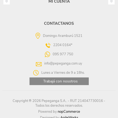
MI CUENTA
CONTACTANOS
Domingo Aramburú 1521
2204 0164*
095 977 750
info@pepeganga.com.uy
Lunes a Viernes de 9 a 18hs.
Trabajá con nosotros
Copyright ® 2026 Pepeganga S.A.. - RUT 214047730016 -
Todos los derechos reservados.
Powered by
nopCommerce
Designed by
AgileWorks