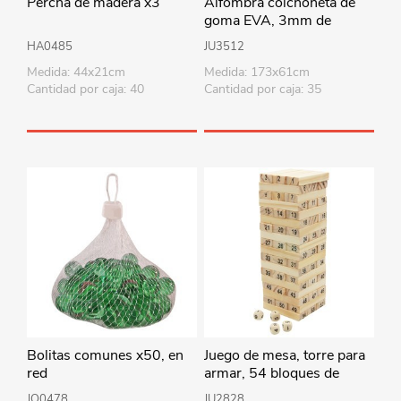
Percha de madera x3
Alfombra colchoneta de
goma EVA, 3mm de
espesor, para gimnasia y
HA0485
JU3512
yoga, varios colores
Medida: 44x21cm
Medida: 173x61cm
Cantidad por caja: 40
Cantidad por caja: 35
Bolitas comunes x50, en
Juego de mesa, torre para
red
armar, 54 bloques de
madera y 4 dados, en caja
JO0478
JU2828