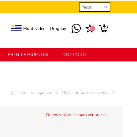
Montevideo - Uruguay
(0)
PREG. FRECUENTES
CONTACTO
elmax
Berlina Home
Inicio
Juguetes
Mobiliario-adornos-acces.
erlina Home Jardín
Berlina Home Textil
Debes registrarte para ver precios
KLGO
SHPLAST