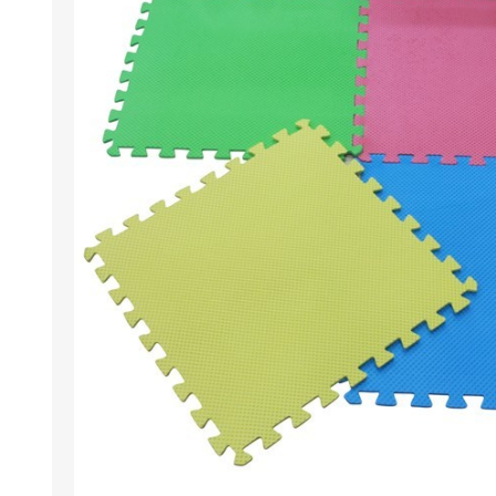
Berlina Air
GPLAST
BERLINA GLASS
GALA
Berlina Home Muebles
Berlina Outdoor
HOCO
PILTUR
KEMEI
Beauty Angel
Ninguna
Sote