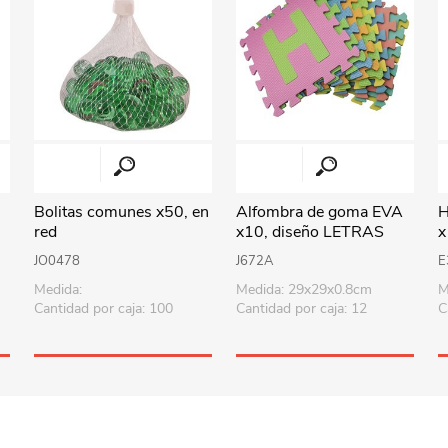
Playa y piscina
Juguetes para jardín
Rodados
Mobiliario-adornos-acces.
Instrumentos musicales
Bolitas comunes x50, en
Alfombra de goma EVA
H
Casas,castillos y muebles
red
x10, diseño LETRAS
x
Amansaloco-spinner-
JO0478
J672A
E
trompo
Medida:
Medida: 29x29x0.8cm
M
Cantidad por caja: 100
Cantidad por caja: 12
C
Ciencia
Juegos de salón
Bloques para armar