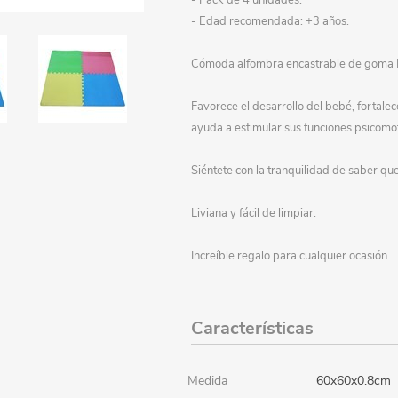
- Pack de 4 unidades.
- Edad recomendada: +3 años.
Papeleria
Luncheras
Artículos personalizados
Accesorios cosmética
Mochilas y cartucheras
Escolares festivales
Indumentaria
Disfraces - Imitación
Farmacia
Oficina
Cómoda alfombra encastrable de goma EVA
Ferretería y camping
Gorros y sombreros
Expresión plástica
Favorece el desarrollo del bebé, fortale
ayuda a estimular sus funciones psicomo
Generales
Valijas
Cuadernos, libretas, etc.
Banderas
Gangas
Libros
Siéntete con la tranquilidad de saber qu
Decoración
Escolares
Flores y plantas art.
Liviana y fácil de limpiar.
Juguetes
Adornos
Juguetes Bebé
Increíble regalo para cualquier ocasión.
Mueblería
Cuadros / Portarretratos
Juegos de mesa
Otoño / Invierno
Jardín
Muñecas, bebotes y acc.
Características
Organización
Muebles y organizadores
Cocina y complementos
Oficina
Percheros y perchas
Belleza y maquillaje
Medida
60x60x0.8cm