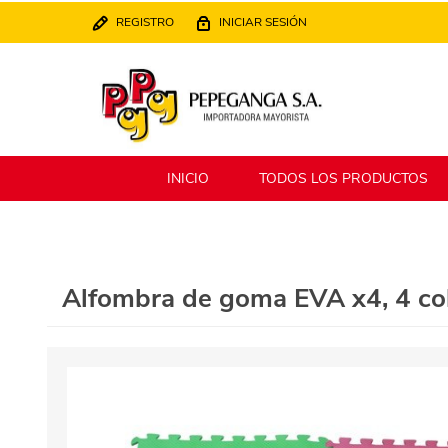
REGISTRO
INICIAR SESIÓN
INICIO
TODOS LOS PRODUCTOS
Berlina
Filippo
Alfombra de goma EVA x4, 4 co
MATPack
XALINGO
Alklin
Winning Star