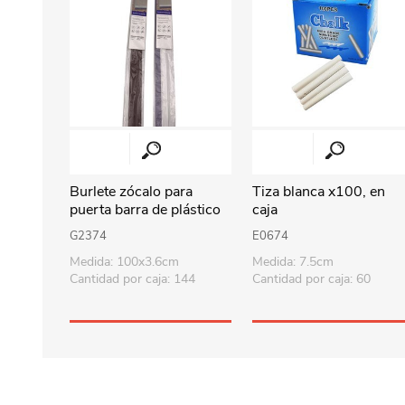
Burlete zócalo para
Tiza blanca x100, en
puerta barra de plástico
caja
y goma, en bolsa, varios
G2374
E0674
colores
Medida: 100x3.6cm
Medida: 7.5cm
Cantidad por caja: 144
Cantidad por caja: 60