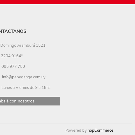
NTACTANOS
Domingo Aramburú 1521
2204 0164*
095 977 750
info@pepeganga.com.uy
Lunes a Viernes de 9 a 18hs.
abajá con nosotros
Powered by
nopCommerce