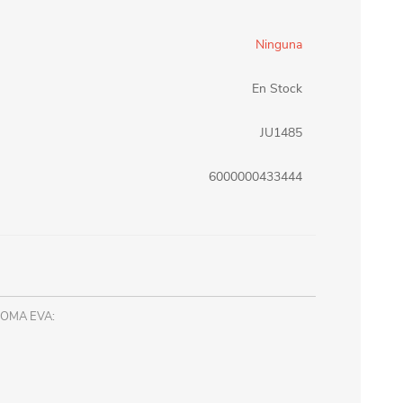
erlina Travel
mom
Ninguna
En Stock
RAINHA
Maxeb
JU1485
6000000433444
oofix
BEIFA
estway
Jilong
T&G
Armoric
OMA EVA: