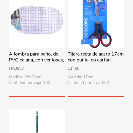
Alfombra para baño, de
Tijera recta de acero 17cm
PVC calada, con ventosas,
con punta, en cartón
varios colores
HA0987
E1490
Medida: 68x36cm
Medida: 17cm
Cantidad por caja: 100
Cantidad por caja: 600