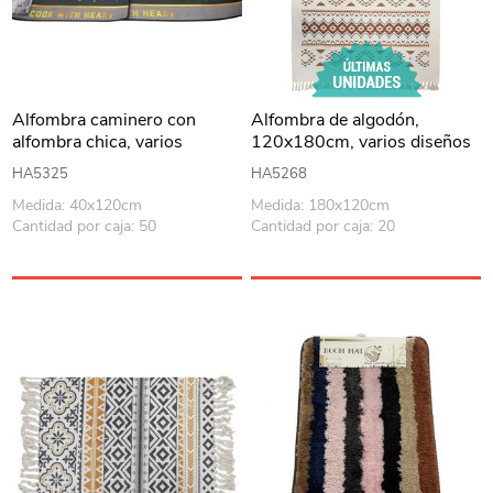
Alfombra caminero con
Alfombra de algodón,
alfombra chica, varios
120x180cm, varios diseños
diseños
HA5325
HA5268
Medida: 40x120cm
Medida: 180x120cm
Cantidad por caja: 50
Cantidad por caja: 20