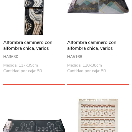
Alfombra caminero con
Alfombra caminero con
alfombra chica, varios
alfombra chica, varios
diseños
diseños
HA3630
HA5168
Medida: 117x39cm
Medida: 120x38cm
Cantidad por caja: 50
Cantidad por caja: 50