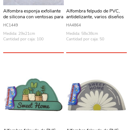
Alfombra esponja exfoliante
Alfombra felpudo de PVC,
de silicona con ventosas para
antidelizante, varios diseños
piso o pared, en bolsa varios
HC1449
HA4864
colores
Medida: 29x21cm
Medida: 58x38cm
Cantidad por caja: 100
Cantidad por caja: 50