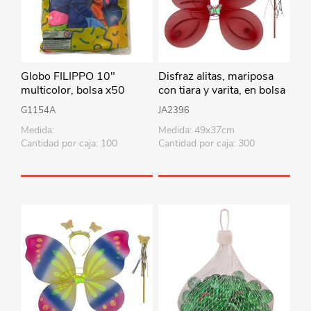
Globo FILIPPO 10"
Disfraz alitas, mariposa
multicolor, bolsa x50
con tiara y varita, en bolsa
varios colores
G1154A
JA2396
Medida:
Medida: 49x37cm
Cantidad por caja: 100
Cantidad por caja: 300