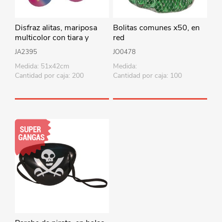
Disfraz alitas, mariposa
Bolitas comunes x50, en
multicolor con tiara y
red
varita, en bolsa
JA2395
JO0478
Medida: 51x42cm
Medida:
Cantidad por caja: 200
Cantidad por caja: 100