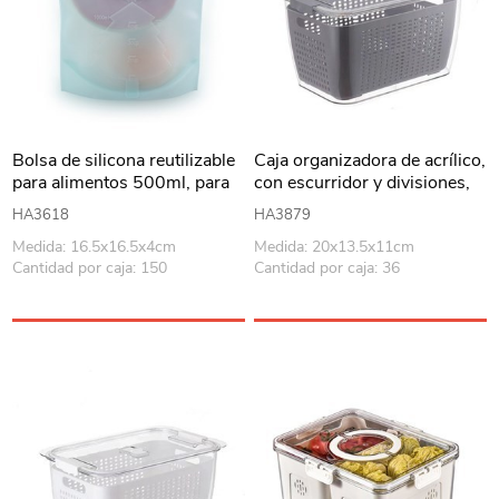
Bolsa de silicona reutilizable
Caja organizadora de acrílico,
para alimentos 500ml, para
con escurridor y divisiones,
freezer o micoroondas,
en caja
HA3618
HA3879
varios colores
Medida: 16.5x16.5x4cm
Medida: 20x13.5x11cm
Cantidad por caja: 150
Cantidad por caja: 36