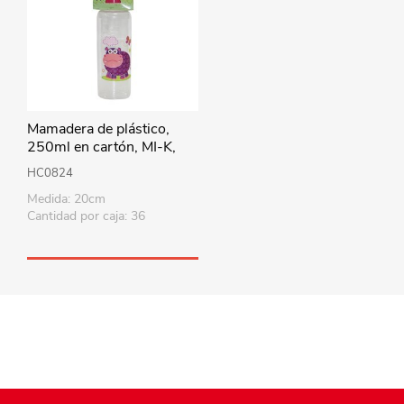
Mamadera de plástico,
250ml en cartón, MI-K,
varios diseños
HC0824
Medida: 20cm
Cantidad por caja: 36