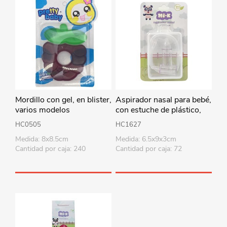
Mordillo con gel, en blister,
Aspirador nasal para bebé,
varios modelos
con estuche de plástico,
MI-K, en blister
HC0505
HC1627
Medida: 8x8.5cm
Medida: 6.5x9x3cm
Cantidad por caja: 240
Cantidad por caja: 72