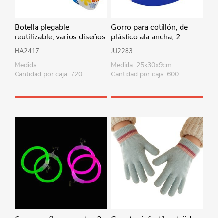
Botella plegable
Gorro para cotillón, de
reutilizable, varios diseños
plástico ala ancha, 2
diseños
HA2417
JU2283
Medida:
Medida: 25x30x9cm
Cantidad por caja: 720
Cantidad por caja: 600