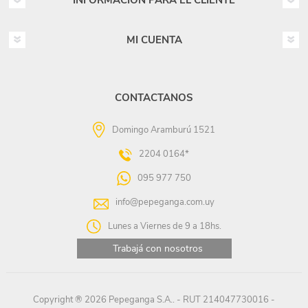
INFORMACIÓN PARA EL CLIENTE
MI CUENTA
CONTACTANOS
Domingo Aramburú 1521
2204 0164*
095 977 750
info@pepeganga.com.uy
Lunes a Viernes de 9 a 18hs.
Trabajá con nosotros
Copyright ® 2026 Pepeganga S.A.. - RUT 214047730016 -