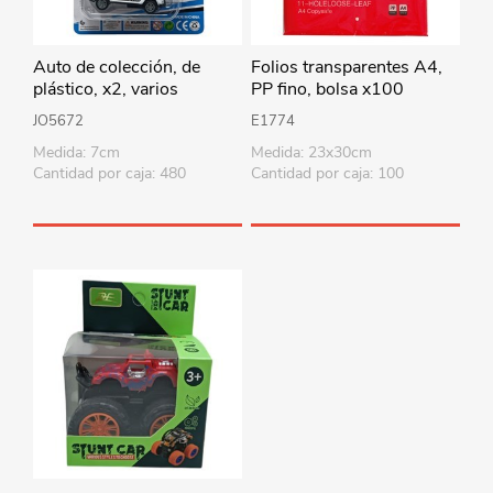
Auto de colección, de
Folios transparentes A4,
plástico, x2, varios
PP fino, bolsa x100
colores, en blister
JO5672
E1774
Medida: 7cm
Medida: 23x30cm
Cantidad por caja: 480
Cantidad por caja: 100