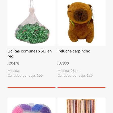
Bolitas comunes x50, en
Peluche carpincho
red
JO0478
JU7830
Medida:
Medida: 23cm
Cantidad por caja: 100
Cantidad por caja: 120