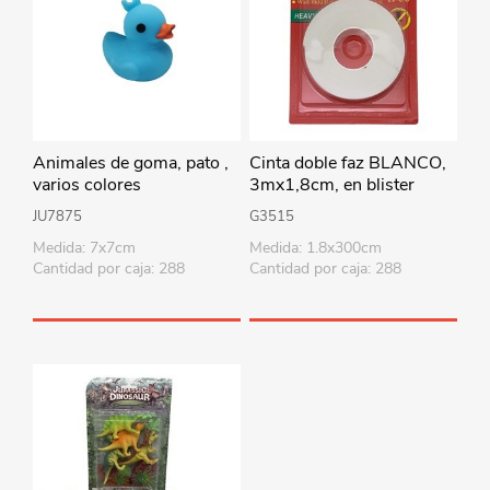
Animales de goma, pato ,
Cinta doble faz BLANCO,
varios colores
3mx1,8cm, en blister
JU7875
G3515
Medida: 7x7cm
Medida: 1.8x300cm
Cantidad por caja: 288
Cantidad por caja: 288