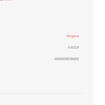
erlina Travel
mom
RAINHA
Maxeb
Ninguna
oofix
BEIFA
JU8219
6000000638450
estway
Jilong
T&G
Armoric