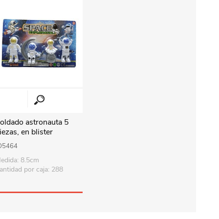
oldado astronauta 5
iezas, en blister
O5464
edida: 8.5cm
antidad por caja: 288