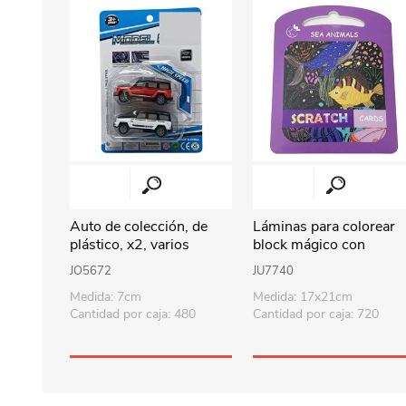
Auto de colección, de
Láminas para colorear
plástico, x2, varios
block mágico con
colores, en blister
raspador, varios diseño
JO5672
JU7740
Medida: 7cm
Medida: 17x21cm
Cantidad por caja: 480
Cantidad por caja: 720