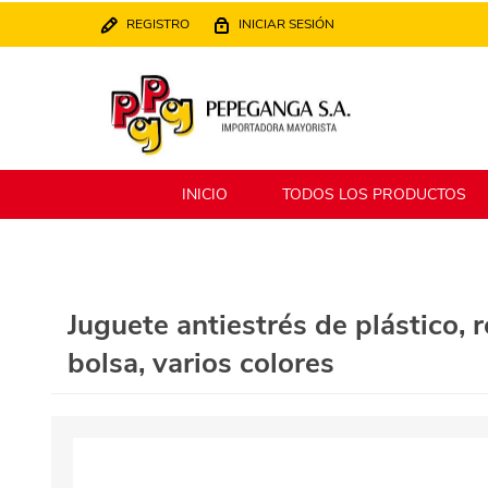
REGISTRO
INICIAR SESIÓN
INICIO
TODOS LOS PRODUCTOS
Berlina
Filippo
Juguete antiestrés de plástico, 
bolsa, varios colores
MATPack
XALINGO
Alklin
Winning Star