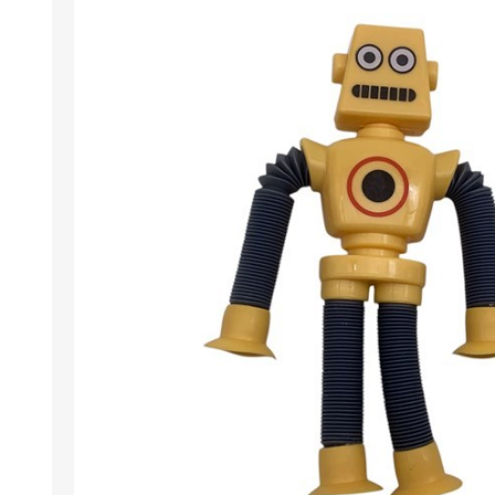
Berlina Air
GPLAST
BERLINA GLASS
GALA
Berlina Home Muebles
Berlina Outdoor
HOCO
PILTUR
KEMEI
Beauty Angel
Ninguna
Sote