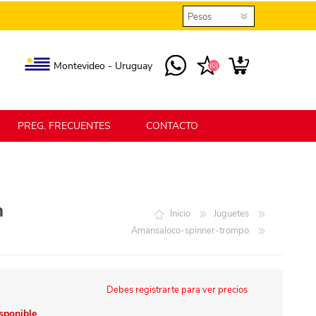
Montevideo - Uruguay
(0)
PREG. FRECUENTES
CONTACTO
elmax
Berlina Home
n
Inicio
Juguetes
Amansaloco-spinner-trompo
erlina Home Jardín
Berlina Home Textil
Debes registrarte para ver precios
KLGO
SHPLAST
isponible