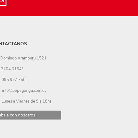
NTACTANOS
Domingo Aramburú 1521
2204 0164*
095 977 750
info@pepeganga.com.uy
Lunes a Viernes de 9 a 18hs.
abajá con nosotros