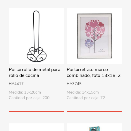
Portarrollo de metal para
Portarretrato marco
rollo de cocina
combinado, foto 13x18, 2
colores
HA4417
HA3745
Medida: 13x28cm
Medida: 14x19cm
Cantidad por caja: 200
Cantidad por caja: 72