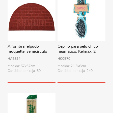
Alfombra felpudo
Cepillo para pelo chico
moquette, semicírculo
neumático, Kelmax, 2
Bienvenido, varios colores
colores
HA2894
HC0570
Medida: 57x37cm
Medida: 21.5x6cm
Cantidad por caja: 60
Cantidad por caja: 240