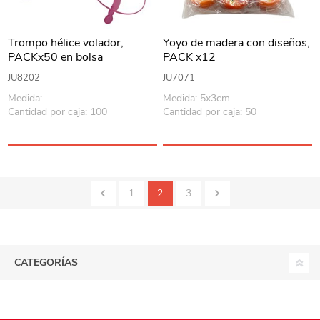
Trompo hélice volador,
Yoyo de madera con diseños,
PACKx50 en bolsa
PACK x12
JU8202
JU7071
Medida:
Medida: 5x3cm
Cantidad por caja: 100
Cantidad por caja: 50
1
2
3
CATEGORÍAS