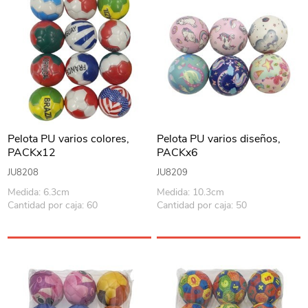
Pelota PU varios colores,
Pelota PU varios diseños,
PACKx12
PACKx6
JU8208
JU8209
Medida: 6.3cm
Medida: 10.3cm
Cantidad por caja: 60
Cantidad por caja: 50