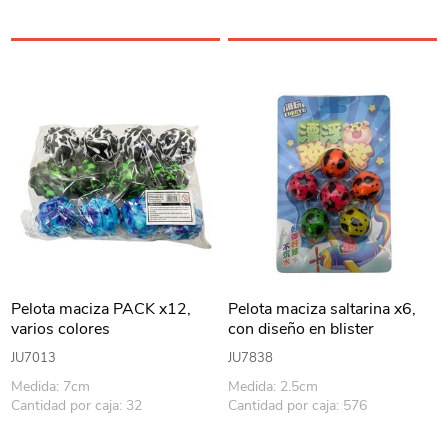
Pelota maciza PACK x12,
Pelota maciza saltarina x6,
varios colores
con diseño en blister
JU7013
JU7838
Medida: 7cm
Medida: 2.5cm
Cantidad por caja: 32
Cantidad por caja: 576