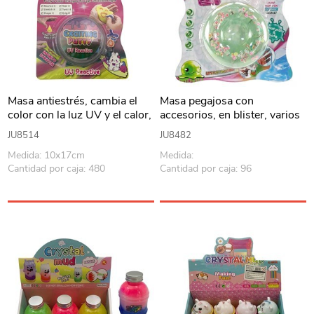
Masa antiestrés, cambia el
Masa pegajosa con
color con la luz UV y el calor,
accesorios, en blister, varios
varios colores, 20g en blister
colores
JU8514
JU8482
Medida: 10x17cm
Medida:
Cantidad por caja: 480
Cantidad por caja: 96