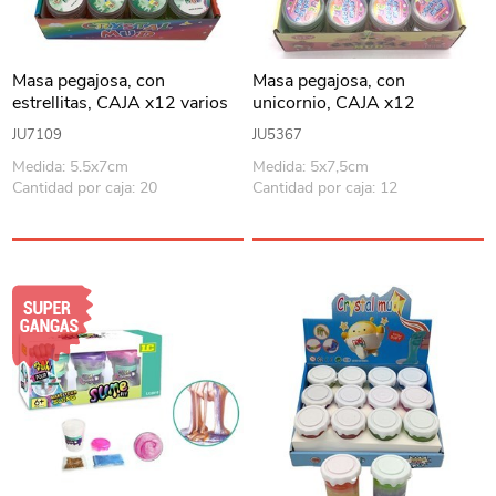
Masa pegajosa, con
Masa pegajosa, con
estrellitas, CAJA x12 varios
unicornio, CAJA x12
colores
JU7109
JU5367
Medida: 5.5x7cm
Medida: 5x7,5cm
Cantidad por caja: 20
Cantidad por caja: 12