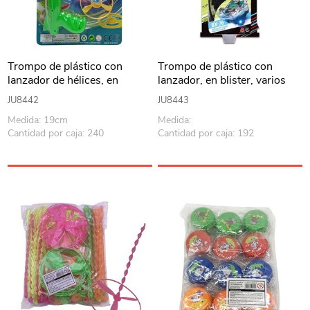
Trompo de plástico con
Trompo de plástico con
lanzador de hélices, en
lanzador, en blister, varios
blister, varios colores
colores
JU8442
JU8443
Medida: 19cm
Medida:
Cantidad por caja: 240
Cantidad por caja: 192