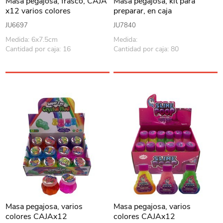
Masa pegajosa, frasco, CAJA
Masa pegajosa, kit para
x12 varios colores
preparar, en caja
JU6697
JU7840
Medida: 6x7.5cm
Medida:
Cantidad por caja: 16
Cantidad por caja: 80
Masa pegajosa, varios
Masa pegajosa, varios
colores CAJAx12
colores CAJAx12