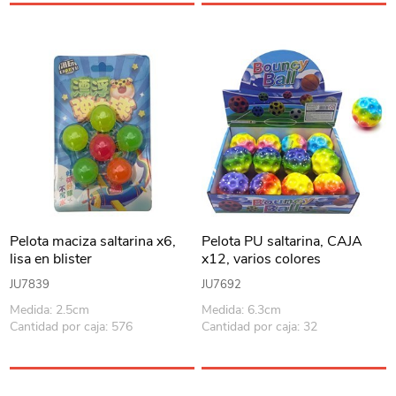
Pelota maciza saltarina x6,
Pelota PU saltarina, CAJA
lisa en blister
x12, varios colores
JU7839
JU7692
Medida: 2.5cm
Medida: 6.3cm
Cantidad por caja: 576
Cantidad por caja: 32