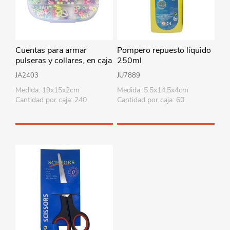
Cuentas para armar
Pompero repuesto líquido
pulseras y collares, en caja
250ml
de plástico
JA2403
JU7889
Medida: 19x15x2cm
Medida: 5.5x14.5x4cm
Cantidad por caja: 240
Cantidad por caja: 60