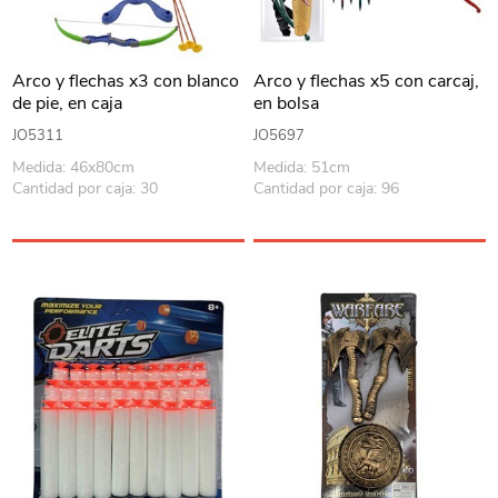
Arco y flechas x3 con blanco
Arco y flechas x5 con carcaj,
de pie, en caja
en bolsa
JO5311
JO5697
Medida: 46x80cm
Medida: 51cm
Cantidad por caja: 30
Cantidad por caja: 96