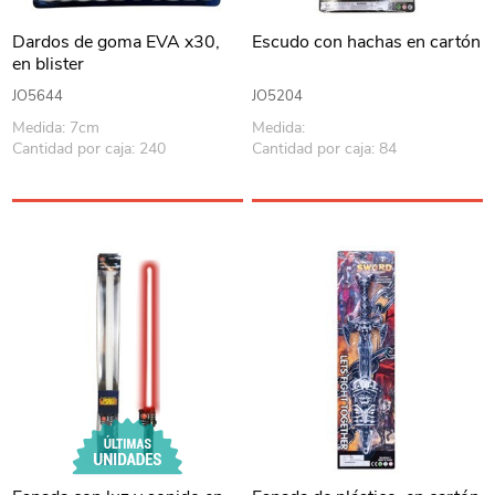
Dardos de goma EVA x30,
Escudo con hachas en cartón
en blister
JO5644
JO5204
Medida: 7cm
Medida:
Cantidad por caja: 240
Cantidad por caja: 84