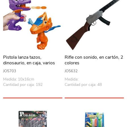
Pistola lanza tazos,
Rifle con sonido, en cartón, 2
dinosaurio, en caja, varios
colores
colores
JO5703
JO5632
Medida: 10x16cm
Medida:
Cantidad por caja: 192
Cantidad por caja: 48