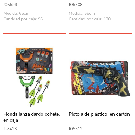
varios colores
JO5593
JO5508
Medida: 65cm
Medida: 58cm
Cantidad por caja: 96
Cantidad por caja: 120
Honda lanza dardo cohete,
Pistola de plástico, en cartón
en caja
JU8423
JO5512