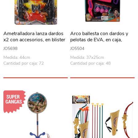
Ametralladora lanza dardos
Arco ballesta con dardos y
x2 con accesorios, en blister
pelotas de EVA, en caja,
varios colores
JO5698
JO5504
Medida: 44cm
Medida: 37x25cm
Cantidad por caja: 72
Cantidad por caja: 48