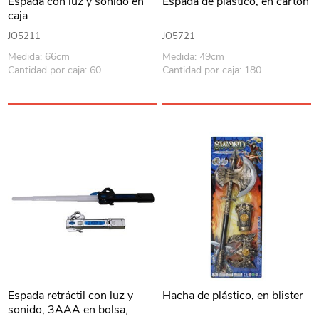
Espada con luz y sonido en
Espada de plástico, en cartón
caja
JO5211
JO5721
Medida: 66cm
Medida: 49cm
Cantidad por caja: 60
Cantidad por caja: 180
Espada retráctil con luz y
Hacha de plástico, en blister
sonido, 3AAA en bolsa,