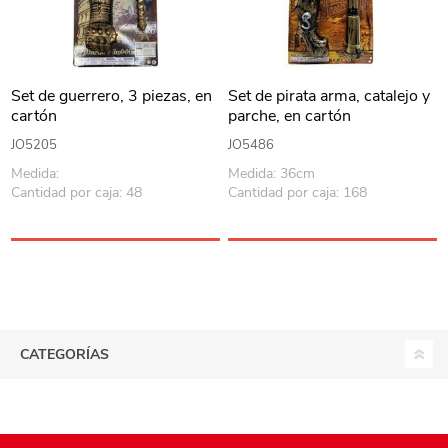
Set de guerrero, 3 piezas, en
Set de pirata arma, catalejo y
cartón
parche, en cartón
JO5205
JO5486
Medida:
Medida: 36cm
Cantidad por caja: 48
Cantidad por caja: 168
CATEGORÍAS