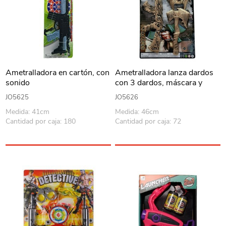
Ametralladora en cartón, con
Ametralladora lanza dardos
sonido
con 3 dardos, máscara y
hacha, en cartón
JO5625
JO5626
Medida: 41cm
Medida: 46cm
Cantidad por caja: 180
Cantidad por caja: 72