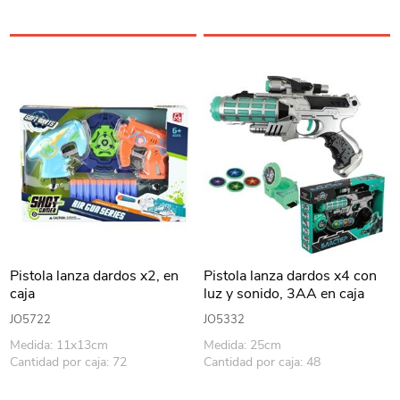
Pistola lanza dardos x2, en
Pistola lanza dardos x4 con
caja
luz y sonido, 3AA en caja
JO5722
JO5332
Medida: 11x13cm
Medida: 25cm
Cantidad por caja: 72
Cantidad por caja: 48