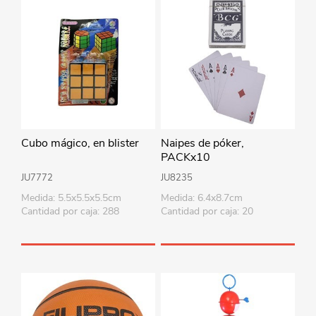
Cubo mágico, en blister
Naipes de póker,
PACKx10
JU7772
JU8235
Medida: 5.5x5.5x5.5cm
Medida: 6.4x8.7cm
Cantidad por caja: 288
Cantidad por caja: 20