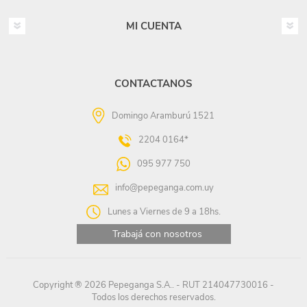
MI CUENTA
CONTACTANOS
Domingo Aramburú 1521
2204 0164*
095 977 750
info@pepeganga.com.uy
Lunes a Viernes de 9 a 18hs.
Trabajá con nosotros
Copyright ® 2026 Pepeganga S.A.. - RUT 214047730016 -
Todos los derechos reservados.