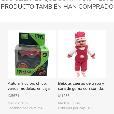
PRODUCTO TAMBIÉN HAN COMPRADO
Auto a fricción, chico,
Bebote, cuerpo de trapo y
varios modelos, en caja
cara de goma con sonido,
35cm varios colores en
JO5671
JA1285
bolsa
Medida: 8cm
Medida: 35cm
Cantidad por caja: 256
Cantidad por caja: 100