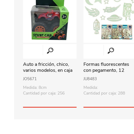
Auto a fricción, chico,
Formas fluorescentes
varios modelos, en caja
con pegamento, 12
piezas, varios diseños,
JO5671
JU8483
en bolsa
Medida: 8cm
Medida:
Cantidad por caja: 256
Cantidad por caja: 288