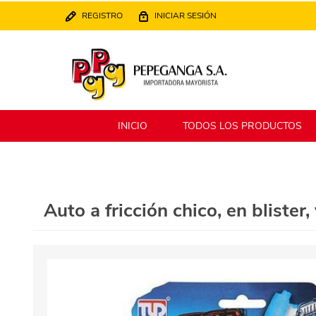
REGISTRO
INICIAR SESIÓN
INICIO
TODOS LOS PRODUCTOS
Berlina
Filippo
Auto a fricción chico, en blister
MATPack
XALINGO
Alklin
Winning Star