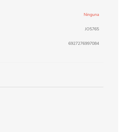
erlina Travel
mom
Ninguna
JO5765
RAINHA
Maxeb
6927276997084
oofix
BEIFA
estway
Jilong
T&G
Armoric