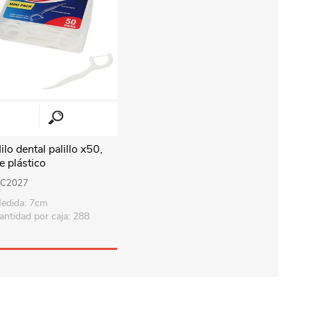
ilo dental palillo x50,
e plástico
C2027
edida: 7cm
antidad por caja: 288