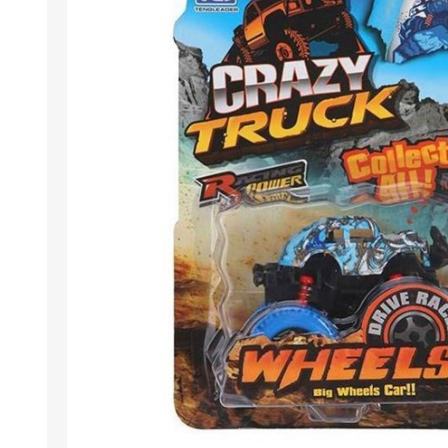
Berlina Air
GPLAST
BERLINA GLASS
GALA
Berlina Home Muebles
Berlina Outdoor
HOCO
PILTUR
KEMEI
Beauty Angel
Ninguna
Sote