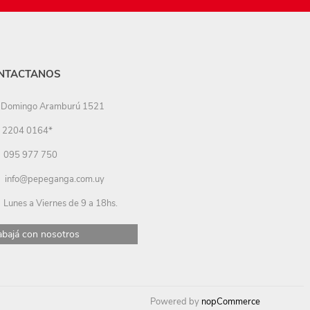
NTACTANOS
Domingo Aramburú 1521
2204 0164*
095 977 750
info@pepeganga.com.uy
Lunes a Viernes de 9 a 18hs.
abajá con nosotros
Powered by
nopCommerce