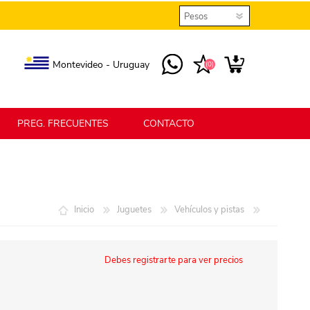
Montevideo - Uruguay
(0)
PREG. FRECUENTES
CONTACTO
elmax
Berlina Home
Inicio
Juguetes
Vehículos y pistas
erlina Home Jardín
Berlina Home Textil
Debes registrarte para ver precios
KLGO
SHPLAST