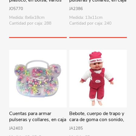
colores
de plástico
JO5770
JA2386
Medida: 8x6x18cm
Medida: 13x11cm
Cantidad por caja: 288
Cantidad por caja: 240
Cuentas para armar
Bebote, cuerpo de trapo y
pulseras y collares, en caja
cara de goma con sonido,
de plástico
35cm varios colores en
JA2403
JA1285
bolsa