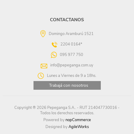
CONTACTANOS
Domingo Aramburú 1521
2204 0164*
095 977 750
info@pepeganga.com.uy
Lunes a Viernes de 9 a 18hs.
Trabajá con nosotros
Copyright ® 2026 Pepeganga S.A.. - RUT 214047730016 -
Todos los derechos reservados.
Powered by
nopCommerce
Designed by
AgileWorks