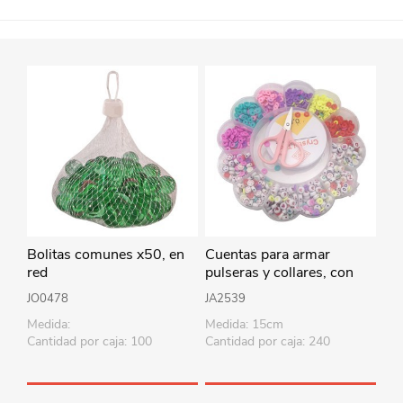
Bolitas comunes x50, en
Cuentas para armar
red
pulseras y collares, con
accesorios, en caja de
JO0478
JA2539
plástico
Medida:
Medida: 15cm
Cantidad por caja: 100
Cantidad por caja: 240