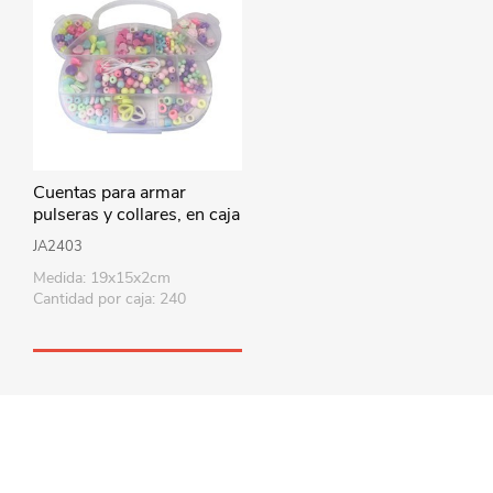
Cuentas para armar
pulseras y collares, en caja
de plástico
JA2403
Medida: 19x15x2cm
Cantidad por caja: 240