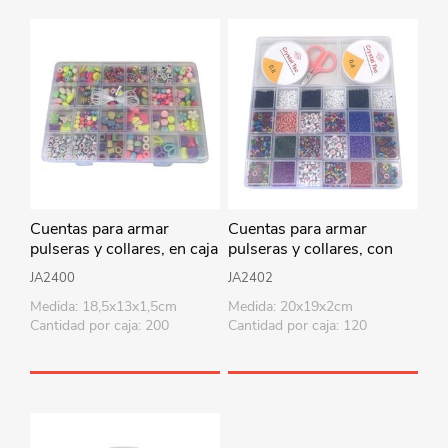
Cuentas para armar
Cuentas para armar
pulseras y collares, en caja
pulseras y collares, con
de plástico
accesorios en caja de
JA2400
JA2402
plástico
Medida: 18,5x13x1,5cm
Medida: 20x19x2cm
Cantidad por caja: 200
Cantidad por caja: 120