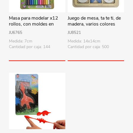
Masa para modelar x12
Juego de mesa, ta te ti, de
rollos, con moldes en
madera, varios colores
blister
JU6765
JU8521
Medida: 7cm
Medida: 14x14cm
Cantidad por caja: 144
Cantidad por caja: 500