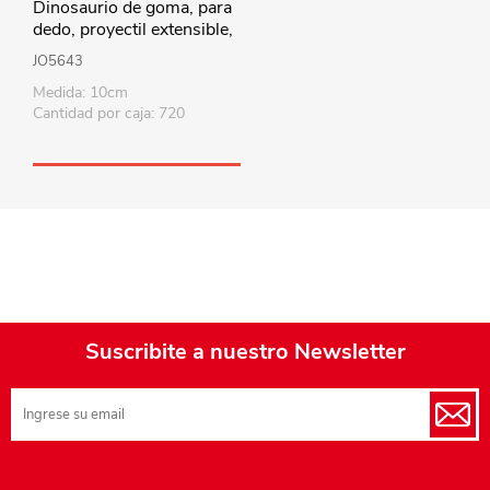
Dinosaurio de goma, para
dedo, proyectil extensible,
en blister, varios colores
JO5643
Medida: 10cm
Cantidad por caja: 720
Suscribite a nuestro Newsletter