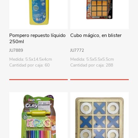
Pompero repuesto líquido
Cubo mágico, en blister
250ml
JU7889
JU7772
Medida: 5.5x14.5x4cm
Medida: 5.5x5.5x5.5cm
Cantidad por caja: 60
Cantidad por caja: 288