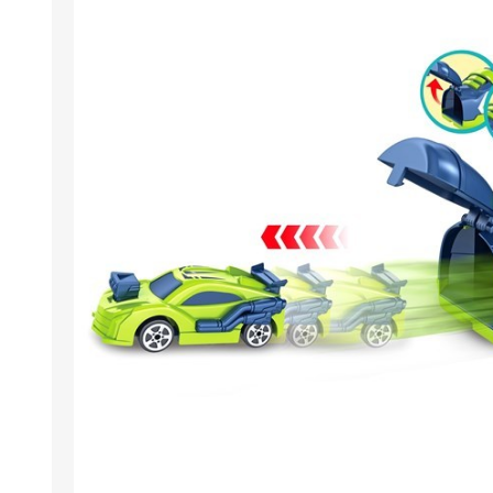
Berlina Air
GPLAST
BERLINA GLASS
GALA
Berlina Home Muebles
Berlina Outdoor
HOCO
PILTUR
KEMEI
Beauty Angel
Ninguna
Sote