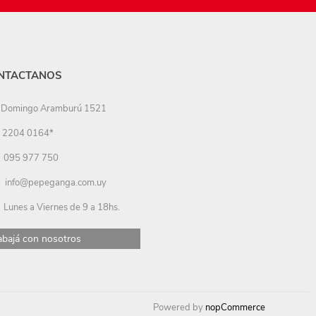
NTACTANOS
Domingo Aramburú 1521
2204 0164*
095 977 750
info@pepeganga.com.uy
Lunes a Viernes de 9 a 18hs.
abajá con nosotros
Powered by
nopCommerce