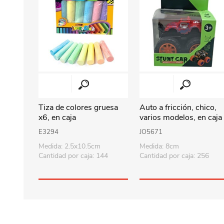
Tiza de colores gruesa
Auto a fricción, chico,
x6, en caja
varios modelos, en caja
E3294
JO5671
Medida: 2.5x10.5cm
Medida: 8cm
Cantidad por caja: 144
Cantidad por caja: 256