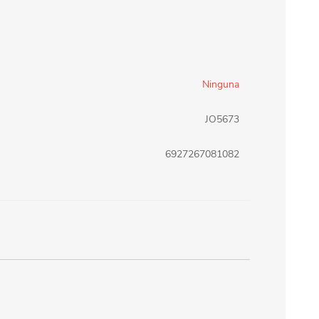
erlina Travel
mom
Ninguna
RAINHA
Maxeb
JO5673
oofix
BEIFA
6927267081082
estway
Jilong
T&G
Armoric