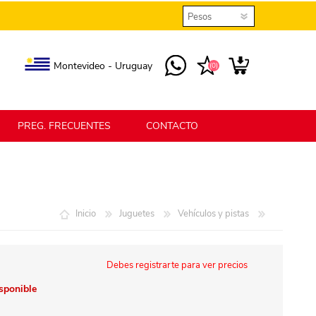
Montevideo - Uruguay
(0)
PREG. FRECUENTES
CONTACTO
elmax
Berlina Home
Inicio
Juguetes
Vehículos y pistas
erlina Home Jardín
Berlina Home Textil
Debes registrarte para ver precios
isponible
KLGO
SHPLAST