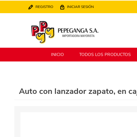
REGISTRO
INICIAR SESIÓN
INICIO
TODOS LOS PRODUCTOS
Berlina
Filippo
Auto con lanzador zapato, en caj
MATPack
XALINGO
Alklin
Winning Star