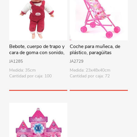
Bebote, cuerpo de trapo y
Coche para muñeca, de
cara de goma con sonido,
plástico, paragüitas
35cm varios colores en
JA1285
JA2729
bolsa
Medida: 35cm
Medida: 23x48x40cm
Cantidad por caja: 100
Cantidad por caja: 72