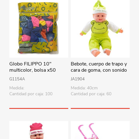
Globo FILIPPO 10"
Bebote, cuerpo de trapo y
multicolor, bolsa x50
cara de goma, con sonido
40cm, varios colores en
G1154A
JA1904
bolsa
Medida:
Medida: 40cm
Cantidad por caja: 100
Cantidad por caja: 60