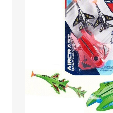
Berlina Air
GPLAST
BERLINA GLASS
GALA
Berlina Home Muebles
Berlina Outdoor
HOCO
PILTUR
KEMEI
Beauty Angel
Ninguna
Sote