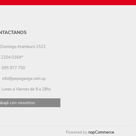
NTACTANOS
Domingo Aramburú 1521
2204 0164*
095 977 750
info@pepeganga.com.uy
Lunes a Viernes de 9 a 18hs.
abajá con nosotros
Powered by
nopCommerce