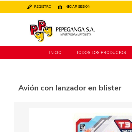
REGISTRO
INICIAR SESIÓN
INICIO
TODOS LOS PRODUCTOS
Berlina
Filippo
Avión con lanzador en blister
MATPack
XALINGO
Alklin
Winning Star