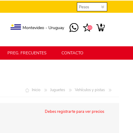
Montevideo - Uruguay
(0)
PREG. FRECUENTES
CONTACTO
elmax
Berlina Home
Inicio
Juguetes
Vehículos y pistas
erlina Home Jardín
Berlina Home Textil
Debes registrarte para ver precios
KLGO
SHPLAST