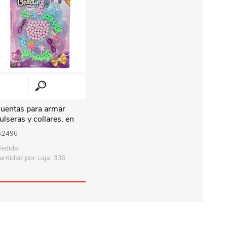
uentas para armar
ulseras y collares, en
lister
A2496
edida:
antidad por caja: 336