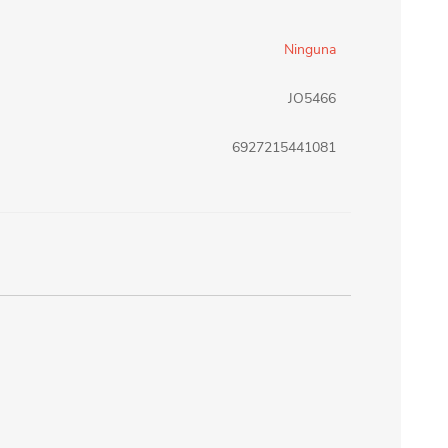
erlina Travel
mom
Ninguna
JO5466
RAINHA
Maxeb
6927215441081
oofix
BEIFA
estway
Jilong
T&G
Armoric