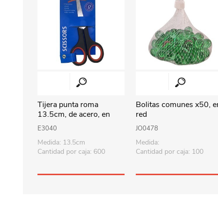
Tijera punta roma
Bolitas comunes x50, e
13.5cm, de acero, en
red
cartón
E3040
JO0478
Medida: 13.5cm
Medida:
Cantidad por caja: 600
Cantidad por caja: 100