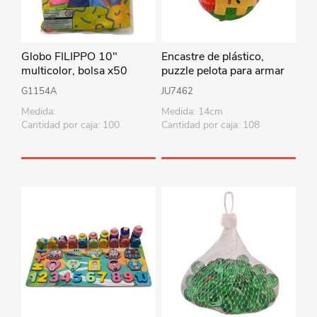
Globo FILIPPO 10"
Encastre de plástico,
multicolor, bolsa x50
puzzle pelota para armar
con cascabel, en red
G1154A
JU7462
Medida:
Medida: 14cm
Cantidad por caja: 100
Cantidad por caja: 108