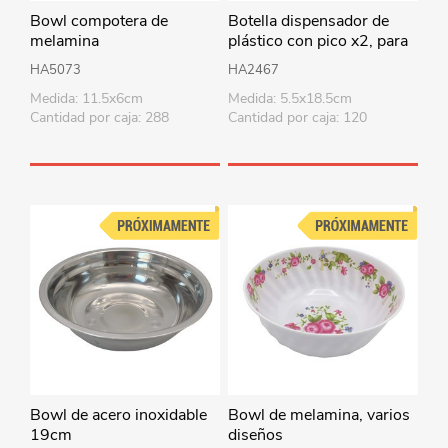
Bowl compotera de
Botella dispensador de
melamina
plástico con pico x2, para
salsas, en bolsa
HA5073
HA2467
Medida: 11.5x6cm
Medida: 5.5x18.5cm
Cantidad por caja: 288
Cantidad por caja: 120
Bowl de acero inoxidable
Bowl de melamina, varios
19cm
diseños