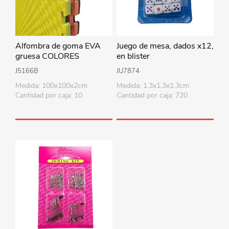
Alfombra de goma EVA
Juego de mesa, dados x12,
gruesa COLORES
en blister
SURTIDOS
J5166B
JU7874
Medida: 100x100x2cm
Medida: 1.3x1.3x1.3cm
Cantidad por caja: 10
Cantidad por caja: 720