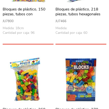
Bloques de plástico, 150
Bloques de plástico, 218
piezas, tubos con
piezas, tubos hexagonales
conecciones, en caja
para encastrar, en bolsa
JU7800
JU7466
Medida: 18cm
Medida:
Cantidad por caja: 96
Cantidad por caja: 60