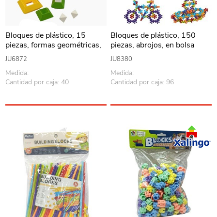
Bloques de plástico, 15
Bloques de plástico, 150
piezas, formas geométricas,
piezas, abrojos, en bolsa
en caja
JU6872
JU8380
Medida:
Medida:
Cantidad por caja: 40
Cantidad por caja: 96