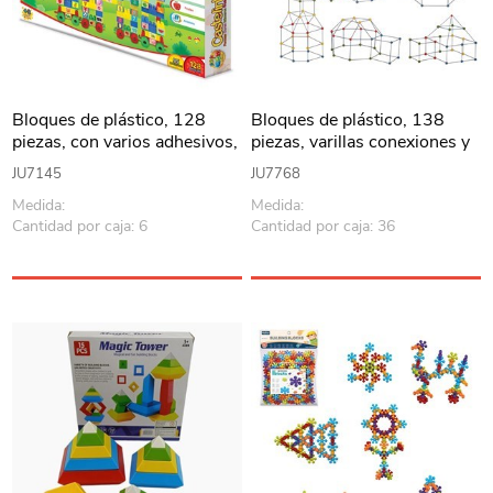
Bloques de plástico, 128
Bloques de plástico, 138
piezas, con varios adhesivos,
piezas, varillas conexiones y
en caja
TNT, en caja
JU7145
JU7768
Medida:
Medida:
Cantidad por caja: 6
Cantidad por caja: 36