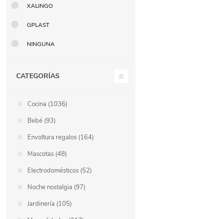
XALINGO
Berlina Air
GPLAST
GPLAST
NINGUNA
BERLINA GLASS
GALA
CATEGORÍAS
Berlina Home Muebles
Berlina Outdoor
Cocina (1036)
Bebé (93)
HOCO
PILTUR
Envoltura regalos (164)
Mascotas (48)
Electrodomésticos (52)
KEMEI
Beauty Angel
Noche nostalgia (97)
Jardinería (105)
Ninguna
Sote