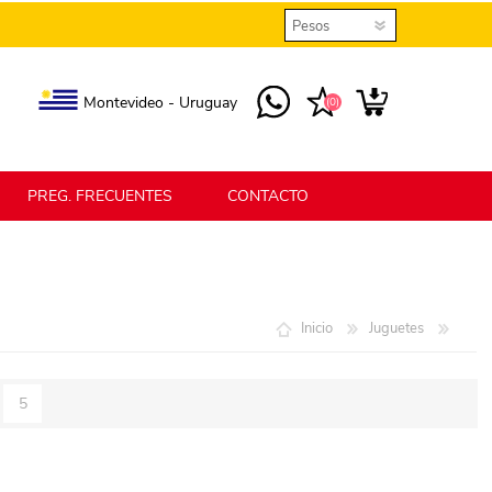
Montevideo - Uruguay
(0)
PREG. FRECUENTES
CONTACTO
elmax
Berlina Home
Inicio
Juguetes
erlina Home Jardín
Berlina Home Textil
5
KLGO
SHPLAST