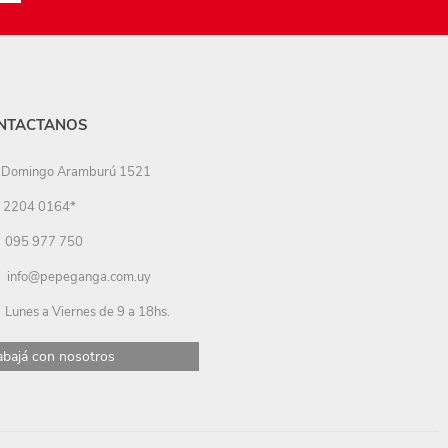
NTACTANOS
Domingo Aramburú 1521
2204 0164*
095 977 750
info@pepeganga.com.uy
Lunes a Viernes de 9 a 18hs.
abajá con nosotros