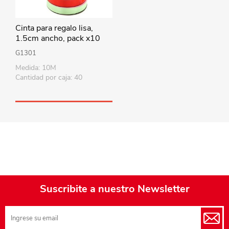
Cinta para regalo lisa,
1.5cm ancho, pack x10
rollos de varios colores
G1301
Medida: 10M
Cantidad por caja: 40
Suscribite a nuestro Newsletter