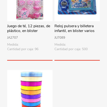
Juego de té, 12 piezas, de
Reloj pulsera y billetera
plástico, en blister
infantil, en blister varios
colores
JA2707
JU7089
Medida:
Medida:
Cantidad por caja: 96
Cantidad por caja: 500