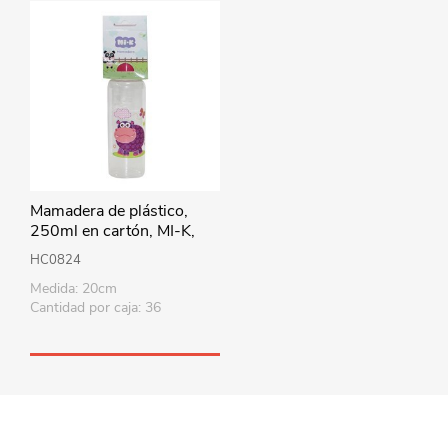
Mamadera de plástico,
250ml en cartón, MI-K,
varios diseños
HC0824
Medida: 20cm
Cantidad por caja: 36