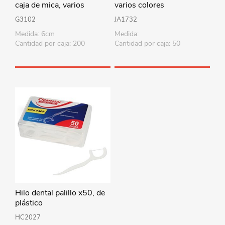
caja de mica, varios
varios colores
colores
G3102
JA1732
Medida: 6cm
Medida:
Cantidad por caja: 200
Cantidad por caja: 50
Hilo dental palillo x50, de
plástico
HC2027