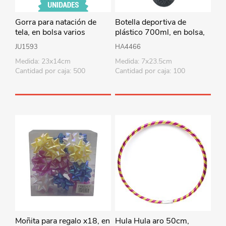
Gorra para natación de
Botella deportiva de
tela, en bolsa varios
plástico 700ml, en bolsa,
colores
varios colores
JU1593
HA4466
Medida: 23x14cm
Medida: 7x23.5cm
Cantidad por caja: 500
Cantidad por caja: 100
Moñita para regalo x18, en
Hula Hula aro 50cm,