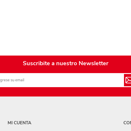
Playa y piscina
Juguetes para jardín
Rodados
Mobiliario-adornos-acces.
Instrumentos musicales
Casas,castillos y muebles
Suscribite a nuestro Newsletter
Amansaloco-spinner-
trompo
Ciencia
Juegos de salón
Bloques para armar
MI CUENTA
CO