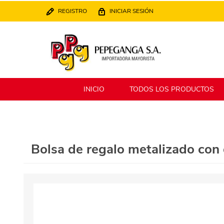
REGISTRO
INICIAR SESIÓN
INICIO
TODOS LOS PRODUCTOS
Berlina
Filippo
Bolsa de regalo metalizado co
MATPack
XALINGO
Alklin
Winning Star