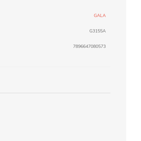
erlina Travel
mom
GALA
G3155A
RAINHA
Maxeb
7896647080573
oofix
BEIFA
estway
Jilong
T&G
Armoric