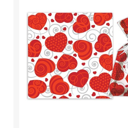
Berlina Air
GPLAST
BERLINA GLASS
GALA
Berlina Home Muebles
Berlina Outdoor
HOCO
PILTUR
KEMEI
Beauty Angel
Ninguna
Sote