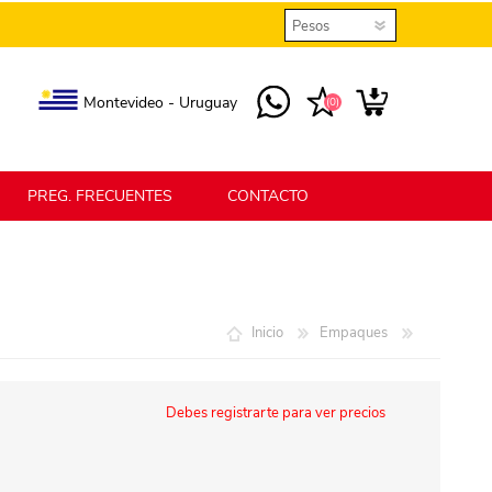
Montevideo - Uruguay
(0)
PREG. FRECUENTES
CONTACTO
elmax
Berlina Home
Inicio
Empaques
erlina Home Jardín
Berlina Home Textil
Debes registrarte para ver precios
KLGO
SHPLAST