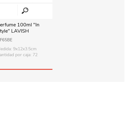
erfume 100ml "In
tyle" LAVISH
F65BE
edida: 9x12x3.5cm
antidad por caja: 72