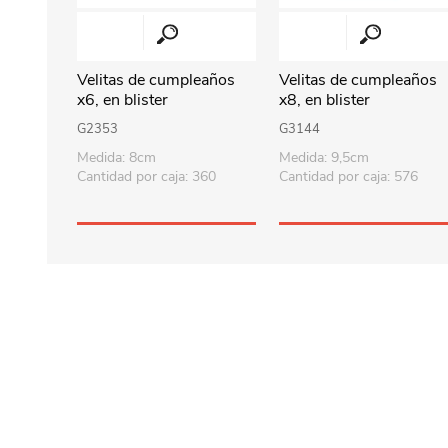
Velitas de cumpleaños
Velitas de cumpleaños
x6, en blister
x8, en blister
G2353
G3144
Medida: 8cm
Medida: 9,5cm
Cantidad por caja: 360
Cantidad por caja: 576