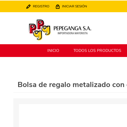
REGISTRO
INICIAR SESIÓN
INICIO
TODOS LOS PRODUCTOS
Berlina
Filippo
Bolsa de regalo metalizado co
MATPack
XALINGO
Alklin
Winning Star