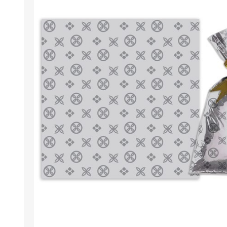
Berlina Air
GPLAST
BERLINA GLASS
GALA
Berlina Home Muebles
Berlina Outdoor
HOCO
PILTUR
KEMEI
Beauty Angel
Ninguna
Sote