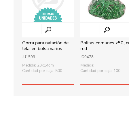
Gorra para natación de
Bolitas comunes x50, e
tela, en bolsa varios
red
colores
JU1593
JO0478
Medida: 23x14cm
Medida:
Cantidad por caja: 500
Cantidad por caja: 100