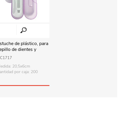
stuche de plástico, para
epillo de dientes y
asta, en bolsa, varios
C1717
olores
edida: 20,5x6cm
antidad por caja: 200