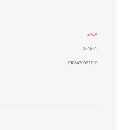
erlina Travel
mom
GALA
RAINHA
Maxeb
G3155N
oofix
BEIFA
7908470027219
estway
Jilong
T&G
Armoric