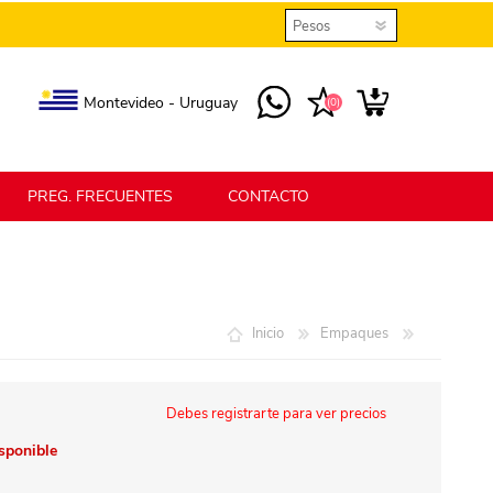
Montevideo - Uruguay
(0)
PREG. FRECUENTES
CONTACTO
elmax
Berlina Home
Inicio
Empaques
erlina Home Jardín
Berlina Home Textil
Debes registrarte para ver precios
isponible
KLGO
SHPLAST