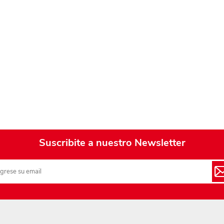
Playa y piscina
Juguetes para jardín
Rodados
Mobiliario-adornos-acces.
Instrumentos musicales
Casas,castillos y muebles
Amansaloco-spinner-
trompo
Suscribite a nuestro Newsletter
Ciencia
Juegos de salón
Bloques para armar