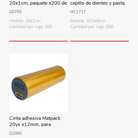
20x1cm, paquete x200 de
cepillo de dientes y pasta,
un color, colores surtidos
en bolsa, varios colores
G0755
HC1717
Medida: 20x1cm
Medida: 20,5x6cm
Cantidad por caja: 200
Cantidad por caja: 200
Cinta adhesiva Matpack
20ys x12mm, para
cintero, PACK x12 rollos
G1060