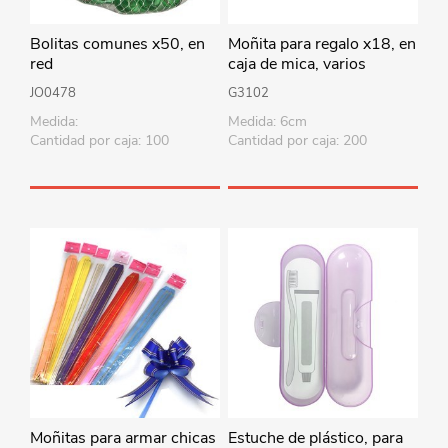
Bolitas comunes x50, en
Moñita para regalo x18, en
red
caja de mica, varios
colores
JO0478
G3102
Medida:
Medida: 6cm
Cantidad por caja: 100
Cantidad por caja: 200
Moñitas para armar chicas
Estuche de plástico, para