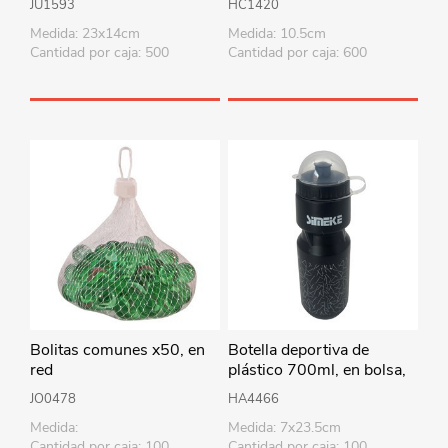
JU1593
HC1420
Medida: 23x14cm
Medida: 10.5cm
Cantidad por caja: 500
Cantidad por caja: 600
Bolitas comunes x50, en
Botella deportiva de
red
plástico 700ml, en bolsa,
varios colores
JO0478
HA4466
Medida:
Medida: 7x23.5cm
Cantidad por caja: 100
Cantidad por caja: 100