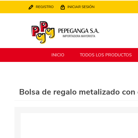
REGISTRO
INICIAR SESIÓN
INICIO
TODOS LOS PRODUCTOS
Berlina
Filippo
Bolsa de regalo metalizado co
MATPack
XALINGO
Alklin
Winning Star