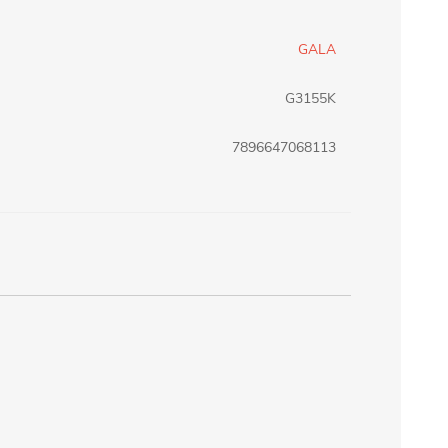
erlina Travel
mom
GALA
G3155K
RAINHA
Maxeb
7896647068113
oofix
BEIFA
estway
Jilong
T&G
Armoric