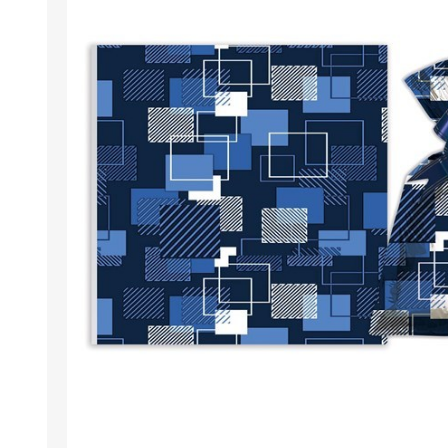
Berlina Air
GPLAST
BERLINA GLASS
GALA
Berlina Home Muebles
Berlina Outdoor
HOCO
PILTUR
KEMEI
Beauty Angel
Ninguna
Sote