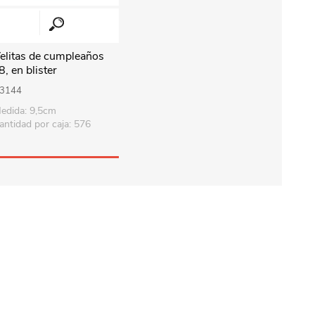
elitas de cumpleaños
8, en blister
3144
edida: 9,5cm
antidad por caja: 576