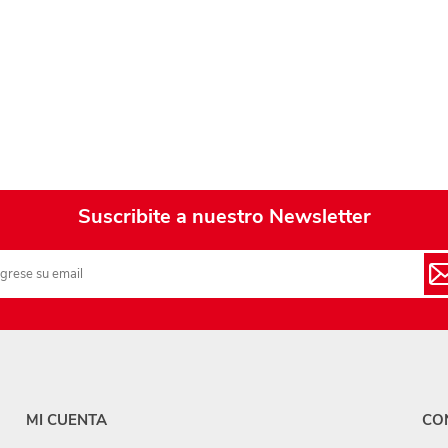
Playa y piscina
Juguetes para jardín
Rodados
Mobiliario-adornos-acces.
Instrumentos musicales
Casas,castillos y muebles
Suscribite a nuestro Newsletter
Amansaloco-spinner-
trompo
Ciencia
Juegos de salón
Bloques para armar
MI CUENTA
CO