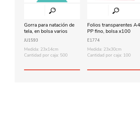
Gorra para natación de
Folios transparentes A4
tela, en bolsa varios
PP fino, bolsa x100
colores
JU1593
E1774
Medida: 23x14cm
Medida: 23x30cm
Cantidad por caja: 500
Cantidad por caja: 100