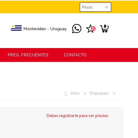
Montevideo - Uruguay
(0)
PREG. FRECUENTES
CONTACTO
elmax
Berlina Home
Inicio
Empaques
erlina Home Jardín
Berlina Home Textil
Debes registrarte para ver precios
KLGO
SHPLAST