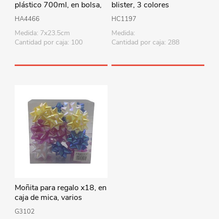
plástico 700ml, en bolsa,
blister, 3 colores
varios colores
HA4466
HC1197
Medida: 7x23.5cm
Medida:
Cantidad por caja: 100
Cantidad por caja: 288
Moñita para regalo x18, en
caja de mica, varios
colores
G3102