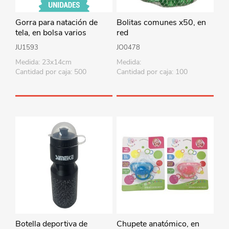
Gorra para natación de
Bolitas comunes x50, en
tela, en bolsa varios
red
colores
JU1593
JO0478
Medida: 23x14cm
Medida:
Cantidad por caja: 500
Cantidad por caja: 100
Botella deportiva de
Chupete anatómico, en