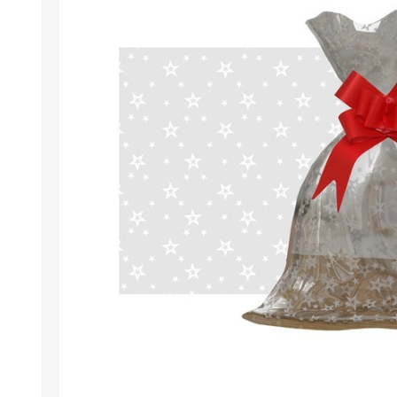
Berlina Air
GPLAST
BERLINA GLASS
GALA
Berlina Home Muebles
Berlina Outdoor
HOCO
PILTUR
KEMEI
Beauty Angel
Ninguna
Sote