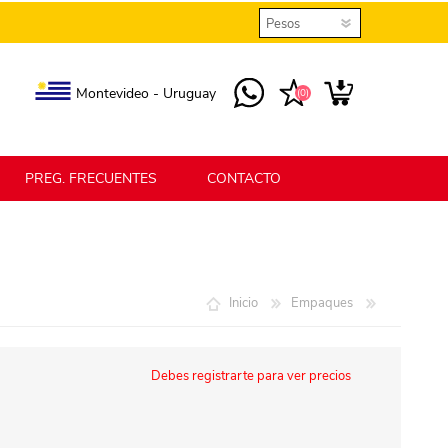
Montevideo - Uruguay
(0)
PREG. FRECUENTES
CONTACTO
elmax
Berlina Home
Inicio
Empaques
erlina Home Jardín
Berlina Home Textil
Debes registrarte para ver precios
KLGO
SHPLAST