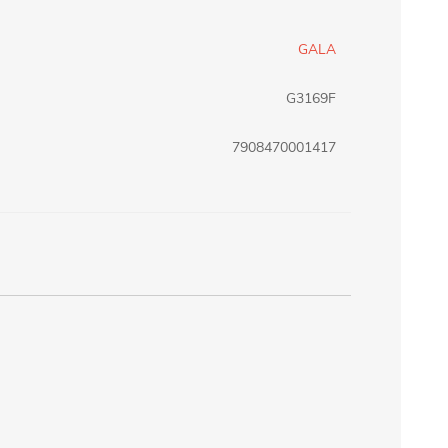
erlina Travel
mom
GALA
G3169F
RAINHA
Maxeb
7908470001417
oofix
BEIFA
estway
Jilong
T&G
Armoric