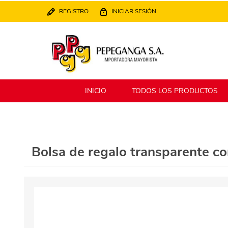
REGISTRO
INICIAR SESIÓN
INICIO
TODOS LOS PRODUCTOS
Berlina
Filippo
Bolsa de regalo transparente c
MATPack
XALINGO
Alklin
Winning Star