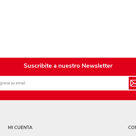
Playa y piscina
Juguetes para jardín
Rodados
Mobiliario-adornos-acces.
Instrumentos musicales
Casas,castillos y muebles
Suscribite a nuestro Newsletter
Amansaloco-spinner-
trompo
Ciencia
Juegos de salón
Bloques para armar
MI CUENTA
CO