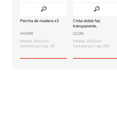
Percha de madera x3
Cinta doble faz
transparente,
2mx3cmx1mm
HA0485
G2288
Medida: 44x21cm
Medida: 200x3cm
Cantidad por caja: 40
Cantidad por caja: 200