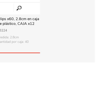
lips x60, 2.8cm en caja
e plástico, CAJA x12
3224
edida: 2.8cm
antidad por caja: 40