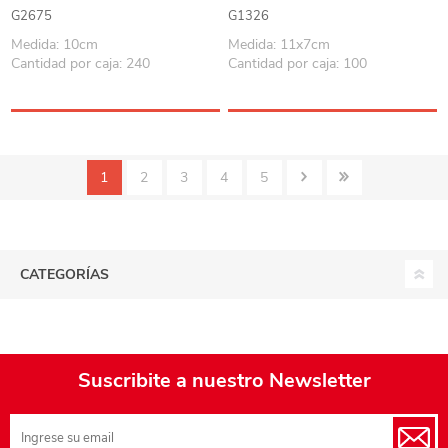
en caja
G2675
G1326
Medida: 10cm
Medida: 11x7cm
Cantidad por caja: 240
Cantidad por caja: 100
1
2
3
4
5
CATEGORÍAS
Suscribite a nuestro Newsletter