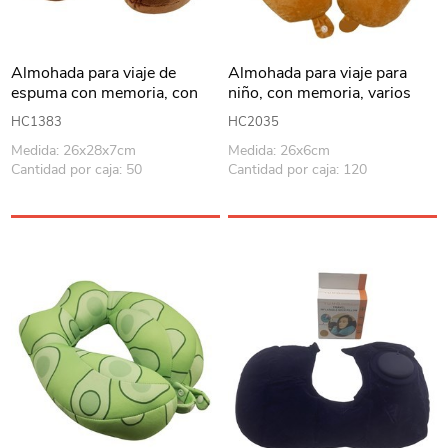
Almohada para viaje de
Almohada para viaje para
espuma con memoria, con
niño, con memoria, varios
cierre, varios colores
colores, en bolsa
HC1383
HC2035
Medida: 26x28x7cm
Medida: 26x6cm
Cantidad por caja: 50
Cantidad por caja: 120