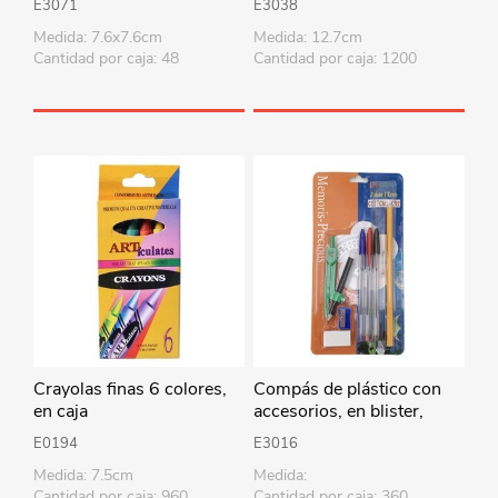
E3071
E3038
PACK x12
Medida: 7.6x7.6cm
Medida: 12.7cm
Cantidad por caja: 48
Cantidad por caja: 1200
Crayolas finas 6 colores,
Compás de plástico con
en caja
accesorios, en blister,
varios colores
E0194
E3016
Medida: 7.5cm
Medida:
Cantidad por caja: 960
Cantidad por caja: 360