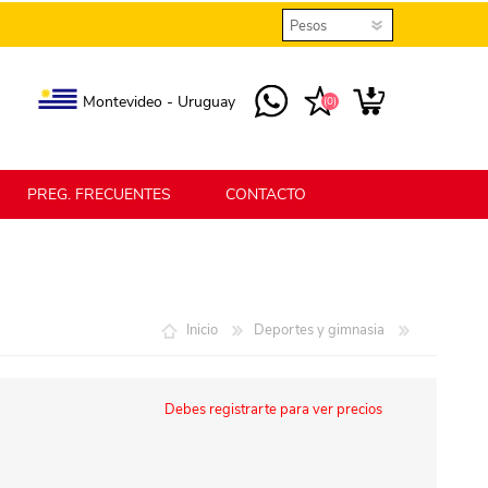
Montevideo - Uruguay
(0)
PREG. FRECUENTES
CONTACTO
elmax
Berlina Home
Inicio
Deportes y gimnasia
erlina Home Jardín
Berlina Home Textil
Debes registrarte para ver precios
KLGO
SHPLAST