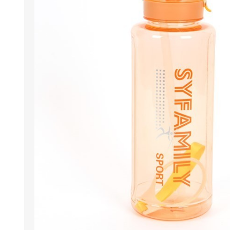
Berlina Air
GPLAST
BERLINA GLASS
GALA
Berlina Home Muebles
Berlina Outdoor
HOCO
PILTUR
KEMEI
Beauty Angel
Ninguna
Sote