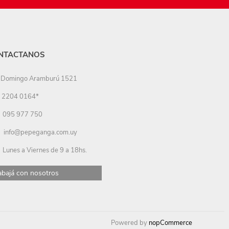
NTACTANOS
Domingo Aramburú 1521
2204 0164*
095 977 750
info@pepeganga.com.uy
Lunes a Viernes de 9 a 18hs.
abajá con nosotros
Powered by
nopCommerce