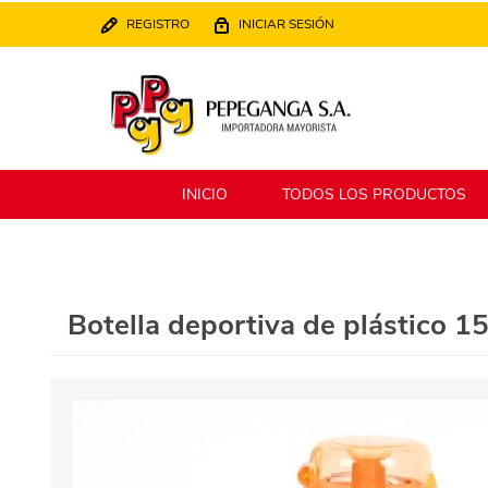
REGISTRO
INICIAR SESIÓN
INICIO
TODOS LOS PRODUCTOS
Berlina
Filippo
Botella deportiva de plástico 15
MATPack
XALINGO
Alklin
Winning Star