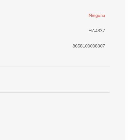
erlina Travel
mom
Ninguna
HA4337
RAINHA
Maxeb
8658100008307
oofix
BEIFA
estway
Jilong
T&G
Armoric