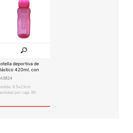
otella deportiva de
lástico 420ml, con
orbito retráctil, con
A3824
orta hielo, varios
edida: 6.5x23cm
olores, en bolsa
antidad por caja: 80