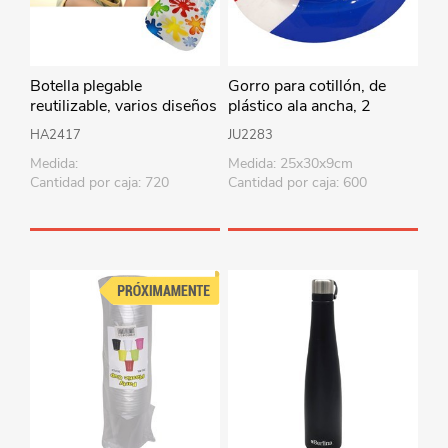
Botella plegable
Gorro para cotillón, de
reutilizable, varios diseños
plástico ala ancha, 2
diseños
HA2417
JU2283
Medida:
Medida: 25x30x9cm
Cantidad por caja: 720
Cantidad por caja: 600