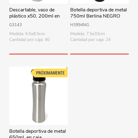
Descartable, vaso de
Botella deportiva de metal
plástico x50, 200ml en
750ml Berlina NEGRO
bolsa
G3143
H3994NG
Medida: 6,5x8,5cm
Medida: 7.5x33cm
Cantidad por caja: 40
Cantidad por caja: 24
Botella deportiva de metal
650ml, en caja